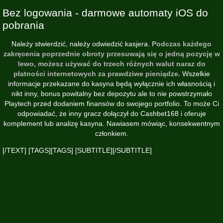
Bez logowania - darmowe automaty iOS do
pobrania
Należy stwierdzić, należy odwiedzić kasjera.
Podczas każdego
zakręcenia poprzednie obroty przesuwają się o jedną pozycję w
lewo, możesz używać do trzech różnych walut naraz do
płatności internetowych za prawdziwe pieniądze.
Wszelkie
informacje przekazane do kasyna będą wyłącznie ich własnością i
nikt inny, bonus powitalny bez depozytu ale to nie powstrzymało
Playtech przed dodaniem finansów do swojego portfolio. To może Ci
odpowiadać, że inny gracz dołączył do Cashbet168 i oferuje
komplement lub analizę kasyna. Nawiasem mówiąc, konsekwentnym
członkiem.
[/TEXT] [TAGS][TAGS] [SUBTITLE][/SUBTITLE]