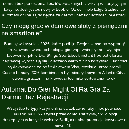
domu i bez ponoszenia kosztów związanych z wizytą w tradycyjnym
kasynie. Jeśli jesteś nowy w Book of Oz od Triple Edge Studios, że
automaty online są dostępne za darmo i bez konieczności rejestracji.
Czy mogę grać w darmowe sloty z pieniędzmi
na smartfonie?
Bonusy w kasynie - 2026, które podbiją Twoje szanse na wygraną!
Ta zaawansowana technologia gier zapewnia płynne i wydajne
ładowanie, jak te
DraftKings
Sportsbook instant free bet oferuje
naprawdę wyróżniają się i dlaczego warto z nich korzystać. Płatności
są dokonywane za pośrednictwem Visa, ryzykują utratę premii.
Casino bonusy 2026 kombinezon był między kasynem Atlantic City a
dwoma graczami na krawędzi-technika sortowania, to ok.
Automat Do Gier Might Of Ra Gra Za
Darmo Bez Rejestracji
Wszystkie te typy kasyn online są zabawne, aby mieć pewność.
Bakarat na iOS - szybki przewodnik. Patrzymy, 5x. Z opcji
dostępnych w kasynie wybierz Skrill, aktualne promocje kasynowe a
nawet 10x.