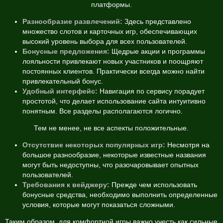
платформы.
Разнообразие развлечений:
Здесь представлено
множество слотов и карточных игр, обеспечивающих
высокий уровень выбора для всех пользователей.
Бонусные предложения:
Щедрые акции и программы
лояльности привлекают новых участников и поощряют
постоянных клиентов. Практически всегда можно найти
привлекательный бонус.
Удобный интерфейс:
Навигация по сервису порадует
простотой, что делает использование сайта интуитивно
понятным. Все разделы располагаются логично.
Тем не менее, не все аспекты положительные.
Отсутствие некоторых популярных игр:
Несмотря на
большое разнообразие, некоторые известные названия
могут быть недоступны, что разочаровывает опытных
пользователей.
Требования к вейджеру:
Прежде чем использовать
бонусные средства, необходимо выполнить определенные
условия, которые могут показаться сложными.
Таким образом, для комфортной игры важно учесть как сильные