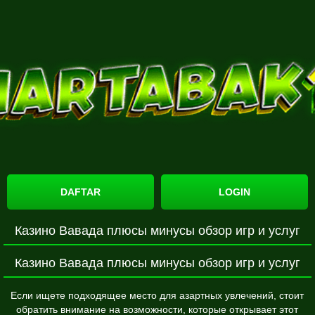
DAFTAR
LOGIN
Казино Вавада плюсы минусы обзор игр и услуг
Казино Вавада плюсы минусы обзор игр и услуг
Если ищете подходящее место для азартных увлечений, стоит
обратить внимание на возможности, которые открывает этот