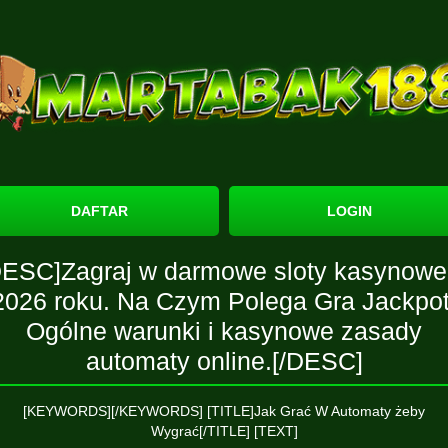
DAFTAR
LOGIN
DESC]Zagraj w darmowe sloty kasynowe
2026 roku. Na Czym Polega Gra Jackpot
Ogólne warunki i kasynowe zasady
automaty online.[/DESC]
[KEYWORDS][/KEYWORDS] [TITLE]Jak Grać W Automaty żeby
Wygrać[/TITLE] [TEXT]